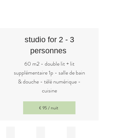
Disponibilité / Réservez
studio for 2 - 3
personnes
60 m2 - double lit + lit
supplémentaire 1p - salle de bain
& douche - télé numérique -
cuisine
€ 95 / nuit
double lit 180cm
table cuisine
salon tv