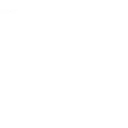
Verfügbarkeit prüfen / buchen
ONTACT