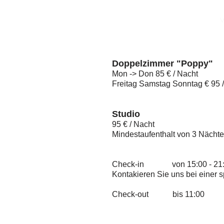
V
Doppelzimmer "Poppy"
Mon -> Don
85 € / Nacht
Freitag Samstag Sonntag € 95 
Studio
95 € / Nacht
Mindesta
ufenthalt von
3 Nächte
Check-in
von
15:00 - 21
Kontakieren Sie uns be
i
einer 
Check-out bis
1
1:00