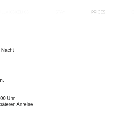
ILLA KOKELIKO
STAY
PRICES
C
/ Nacht
n.
:00 Uhr
späteren Anreise